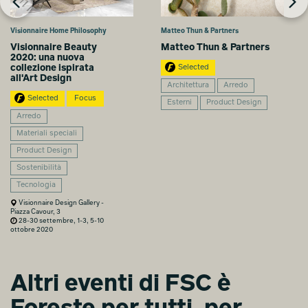
Matteo Thun & Partners
Visionnaire Home Philosophy
Matteo Thun & Partners
Visionnaire Beauty
2020: una nuova
collezione ispirata
Selected
all'Art Design
Architettura
Arredo
Selected
Focus
Esterni
Product Design
Arredo
Materiali speciali
Product Design
Sostenibilità
Tecnologia
Visionnaire Design Gallery -
Piazza Cavour, 3
28-30 settembre, 1-3, 5-10
ottobre 2020
Altri eventi di FSC è