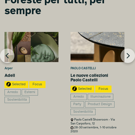
Foreste per tutti, per
sempre
Arper
PAOLO CASTELLI
Adell
Le nuove collezioni
Paolo Castelli
Selected
Focus
Selected
Focus
Arredo
Esterni
Arredo
Illuminazione
Sostenibilità
Party
Product Design
Sostenibilità
Paolo Castelli Showroom - Via
San Carpoforo, 12
28-30 settembre, 1-10 ottobre
2020