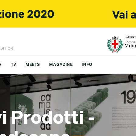
izione 2020
Vai 
DITION
R
TV
MEETS
MAGAZINE
INFO
S CHINA
CONTATTI
 Prodotti -