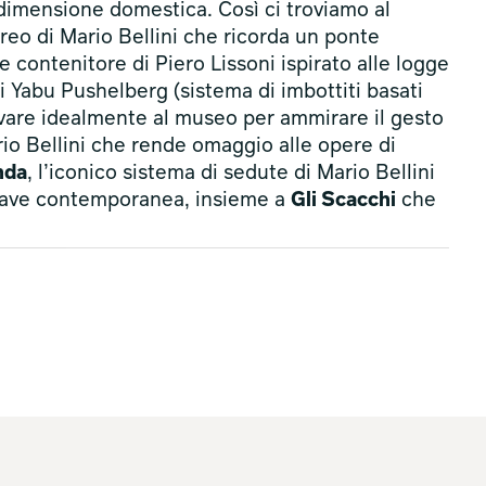
 dimensione domestica. Così ci troviamo al
oreo di Mario Bellini che ricorda un ponte
 contenitore di Piero Lissoni ispirato alle logge
i Yabu Pushelberg (sistema di imbottiti basati
rivare idealmente al museo per ammirare il gesto
rio Bellini che rende omaggio alle opere di
nda
, l’iconico sistema di sedute di Mario Bellini
chiave contemporanea, insieme a
Gli Scacchi
che
anorama, un orizzonte di bellezza e creatività,
are il quotidiano e suggerire nuove meravigliose