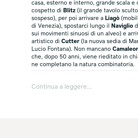
casa, esterno e interno, grande scala e
cospetto di
Blitz
(il grande tavolo scult
sospeso), per poi arrivare a
Liagò
(mobile
di Venezia), spostarci lungo il
Naviglio
d
sui movimenti sinuosi di un alveo) e ar
artistico di
Cutter
(la nuova sedia di Ma
Lucio Fontana). Non mancano
Camaleo
che, dopo 50 anni, viene rieditato in 
ne completano la natura combinatoria.
La casa di B&B Italia diventa un nuovo p
dove i significati evolvono per trasform
Continua a leggere...
scoperte.